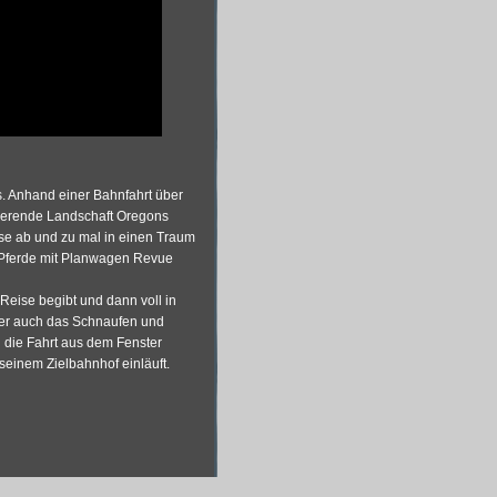
s. Anhand einer Bahnfahrt über
inierende Landschaft Oregons
ise ab und zu mal in einen Traum
 Pferde mit Planwagen Revue
Reise begibt und dann voll in
aber auch das Schnaufen und
 die Fahrt aus dem Fenster
seinem Zielbahnhof einläuft.