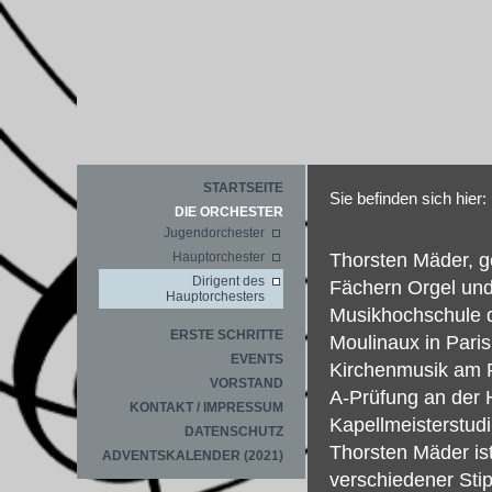
STARTSEITE
Sie befinden sich hier:
DIE ORCHESTER
Jugendorchester
Hauptorchester
Thorsten Mäder, ge
Dirigent des
Fächern Orgel und 
Hauptorchesters
Musikhochschule d
ERSTE SCHRITTE
Moulinaux in Paris
EVENTS
Kirchenmusik am R
VORSTAND
A-Prüfung an der H
KONTAKT / IMPRESSUM
Kapellmeisterstudi
DATENSCHUTZ
Thorsten Mäder is
ADVENTSKALENDER (2021)
verschiedener Stip